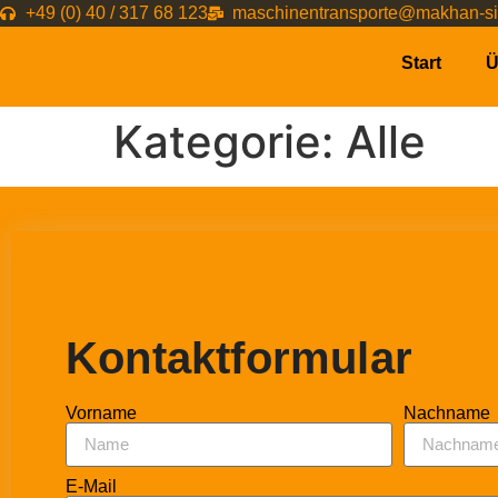
+49 (0) 40 / 317 68 123
maschinentransporte@makhan-si
Start
Ü
Kategorie:
Alle
Kontaktformular
Vorname
Nachname
E-Mail